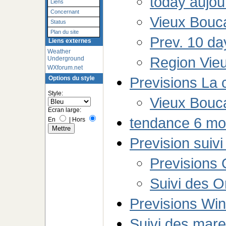
today aujou
Liens
Concernant
Vieux Bouc
Status
Plan du site
Prev. 10 da
Liens externes
Weather
Region Vie
Underground
WXforum.net
Previsions La
Options du style
Style:
Vieux Bouc
Ecran large:
tendance 6 mo
En
|
Hors
Prevision suiv
Previsions
Suivi des 
Previsions Wi
Suivi des mar