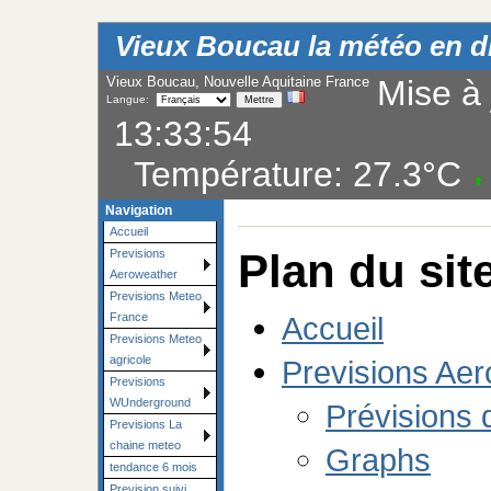
Vieux Boucau la météo en dir
Vieux Boucau, Nouvelle Aquitaine France
Mise à 
Langue:
13:33:54
Température:
27.3°C
Navigation
Accueil
Plan du sit
Previsions
Aeroweather
Previsions Meteo
Accueil
France
Previsions Meteo
agricole
Previsions Ae
Previsions
WUnderground
Prévisions 
Previsions La
chaine meteo
Graphs
tendance 6 mois
Prevision suivi