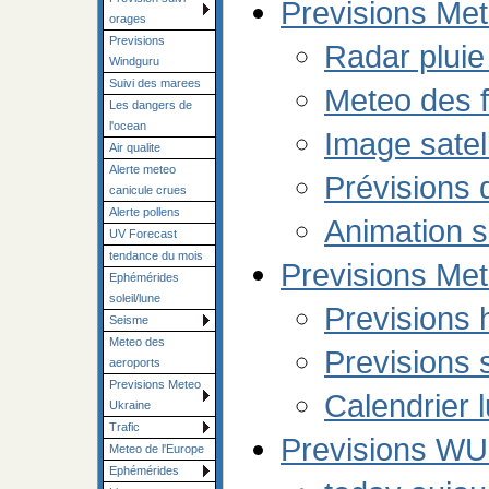
Previsions Me
orages
Previsions
Radar pluie
Windguru
Suivi des marees
Meteo des f
Les dangers de
l'ocean
Image satell
Air qualite
Alerte meteo
Prévisions 
canicule crues
Alerte pollens
Animation sa
UV Forecast
tendance du mois
Previsions Met
Ephémérides
soleil/lune
Previsions 
Seisme
Meteo des
Previsions 
aeroports
Previsions Meteo
Calendrier l
Ukraine
Trafic
Previsions W
Meteo de l'Europe
Ephémérides