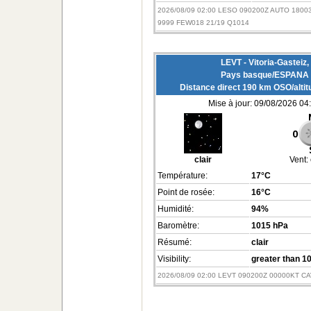
2026/08/09 02:00 LESO 090200Z AUTO 1800
9999 FEW018 21/19 Q1014
LEVT - Vitoria-Gasteiz,
Pays basque/ESPANA
Distance direct 190 km OSO/alti
Mise à jour: 09/08/2026 04
clair
Vent:
Température:
17°C
Point de rosée:
16°C
Humidité:
94%
Baromètre:
1015 hPa
Résumé:
clair
Visibility:
greater than 1
2026/08/09 02:00 LEVT 090200Z 00000KT C