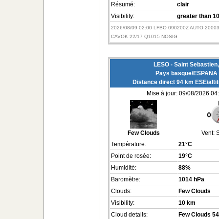
Résumé:
clair
Visibility:
greater than 1
2026/08/09 02:00 LFBO 090200Z AUTO 2000
CAVOK 22/17 Q1015 NOSIG
LESO - Saint Sebastien,
Pays basque/ESPANA
Distance direct 94 km ESE/alti
Mise à jour: 09/08/2026 04
Few Clouds
Vent:
S
Température:
21°C
Point de rosée:
19°C
Humidité:
88%
Baromètre:
1014 hPa
Clouds:
Few Clouds
Visibility:
10 km
Cloud details:
Few Clouds 5