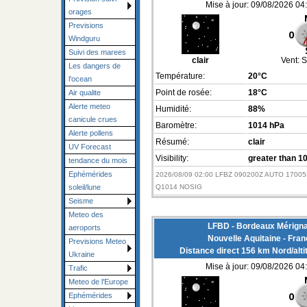
Mise à jour: 09/08/2026 04
orages
Previsions
Windguru
Suivi des marees
clair
Vent:
S
Les dangers de
Température:
20°C
l'ocean
Point de rosée:
18°C
Air qualite
Alerte meteo
Humidité:
88%
canicule crues
Baromètre:
1014 hPa
Alerte pollens
Résumé:
clair
UV Forecast
Visibility:
greater than 1
tendance du mois
Ephémérides
2026/08/09 02:00 LFBZ 090200Z AUTO 1700
Q1014 NOSIG
soleil/lune
Seisme
Meteo des
LFBD - Bordeaux Mérigna
aeroports
Nouvelle Aquitaine - Fran
Previsions Meteo
Distance direct 156 km Nord/alt
Ukraine
Mise à jour: 09/08/2026 04
Trafic
Meteo de l'Europe
Ephémérides