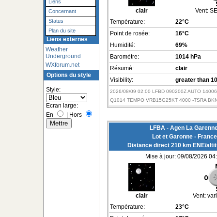
Liens
clair
Vent:
SE
Concernant
Status
Température:
22°C
Plan du site
Point de rosée:
16°C
Liens externes
Humidité:
69%
Weather
Underground
Baromètre:
1014 hPa
WXforum.net
Résumé:
clair
Options du style
Visibility:
greater than 1
Style:
2026/08/09 02:00 LFBD 090200Z AUTO 1400
Q1014 TEMPO VRB15G25KT 4000 -TSRA BK
Ecran large:
En
|
Hors
LFBA - Agen La Garenne
Lot et Garonne - France
Distance direct 210 km ENE/alti
Mise à jour: 09/08/2026 04
clair
Vent:
var
Température:
23°C