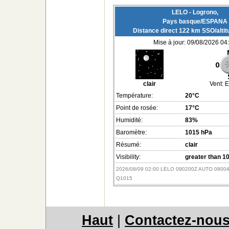
LELO - Logrono,
Pays basque/ESPANA
Distance direct 122 km SSO/alti
Mise à jour: 09/08/2026 04
clair
Vent:
E
Température:
20°C
Point de rosée:
17°C
Humidité:
83%
Baromètre:
1015 hPa
Résumé:
clair
Visibility:
greater than 1
2026/08/09 02:00 LELO 090200Z AUTO 0800
Q1015
Haut
|
Contactez-nou