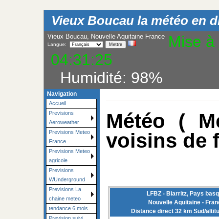
Vieux Boucau la météo en dir
Vieux Boucau, Nouvelle Aquitaine France
Mise à 
Langue:
04:31:25
Humidité:
98
%
Navigation
Accueil
Météo ( Me
Previsions
Aeroweather
voisins de 
Previsions Meteo
France
Previsions Meteo
agricole
Previsions
WUnderground
Previsions La
LFBZ - Biarritz, Pays bas
chaine meteo
Nouvelle Aquitaine - Fran
tendance 6 mois
Distance direct 32 km Sud/altit
Prevision suivi