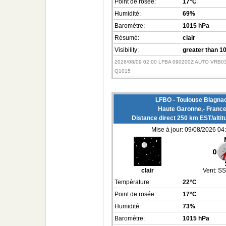
Point de rosée:
17°C
Humidité:
69%
Baromètre:
1015 hPa
Résumé:
clair
Visibility:
greater than 1
2026/08/09 02:00 LFBA 090200Z AUTO VRB0
Q1015
LFBO - Toulouse Blagnac
Haute Garonne,- Franc
Distance direct 250 km EST/alti
Mise à jour: 09/08/2026 04
clair
Vent:
SS
Température:
22°C
Point de rosée:
17°C
Humidité:
73%
Baromètre:
1015 hPa