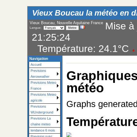
Vieux Boucau la météo en dir
Vieux Boucau, Nouvelle Aquitaine France
Mise à 
Langue:
21:25:24
Température:
24.1°C
Navigation
Accueil
Graphiqu
Previsions
Aeroweather
météo
Previsions Meteo
France
Previsions Meteo
agricole
Graphs generated
Previsions
WUnderground
Température
Previsions La
chaine meteo
tendance 6 mois
Prevision suivi