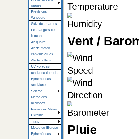
orages
Previsions
Windguru
Suivi des marees
Les dangers de
l'ocean
Vent / Baro
Air qualite
Alerte meteo
canicule crues
Alerte pollens
UV Forecast
tendance du mois
Ephémérides
soleil/lune
Seisme
Meteo des
aeroports
Previsions Meteo
Ukraine
Trafic
Pluie
Meteo de l'Europe
Ephémérides