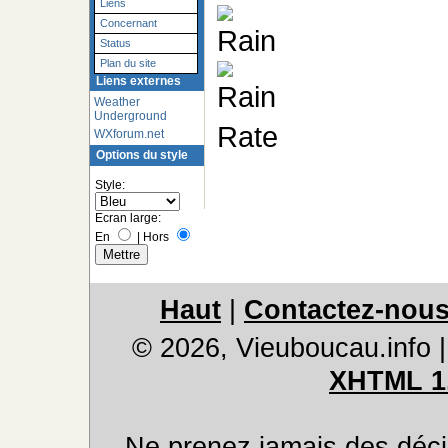
Liens
Concernant
Status
Plan du site
Liens externes
Weather
Underground
WXforum.net
Options du style
Style:
Ecran large:
En
|
Hors
Haut
|
Contactez-nou
© 2026, Vieuboucau.info
XHTML 1
Ne prenez jamais des déci